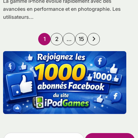
La gamme iPhone évolue rapidement avec des
avancées en performance et en photographie. Les
utilisateurs...
Pagination
1
2
…
15
des
publications
R