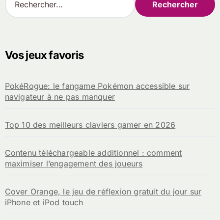
e
c
h
e
r
Vos jeux favoris
c
h
e
PokéRogue: le fangame Pokémon accessible sur
r
navigateur à ne pas manquer
:
Top 10 des meilleurs claviers gamer en 2026
Contenu téléchargeable additionnel : comment
maximiser l’engagement des joueurs
Cover Orange, le jeu de réflexion gratuit du jour sur
iPhone et iPod touch