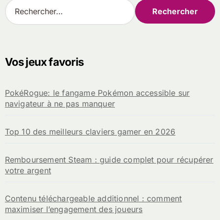
R
e
c
h
e
r
Vos jeux favoris
c
h
e
PokéRogue: le fangame Pokémon accessible sur
r
navigateur à ne pas manquer
:
Top 10 des meilleurs claviers gamer en 2026
Remboursement Steam : guide complet pour récupérer
votre argent
Contenu téléchargeable additionnel : comment
maximiser l’engagement des joueurs