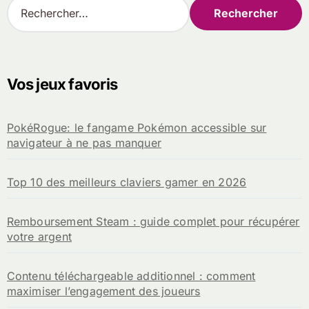
R
e
c
h
e
r
Vos jeux favoris
c
h
e
PokéRogue: le fangame Pokémon accessible sur
r
navigateur à ne pas manquer
:
Top 10 des meilleurs claviers gamer en 2026
Remboursement Steam : guide complet pour récupérer
votre argent
Contenu téléchargeable additionnel : comment
maximiser l’engagement des joueurs