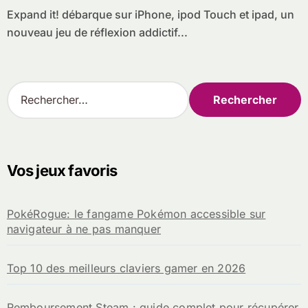
Expand it! débarque sur iPhone, ipod Touch et ipad, un
nouveau jeu de réflexion addictif...
R
e
c
h
e
r
Vos jeux favoris
c
h
e
PokéRogue: le fangame Pokémon accessible sur
r
navigateur à ne pas manquer
:
Top 10 des meilleurs claviers gamer en 2026
Remboursement Steam : guide complet pour récupérer