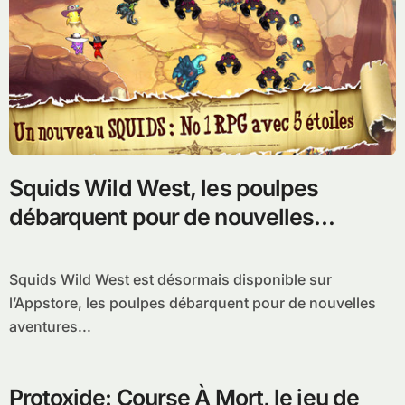
Squids Wild West, les poulpes
débarquent pour de nouvelles
aventures sur iPhone, ipod touch et
iPad
Squids Wild West est désormais disponible sur
l’Appstore, les poulpes débarquent pour de nouvelles
aventures...
Protoxide: Course À Mort, le jeu de