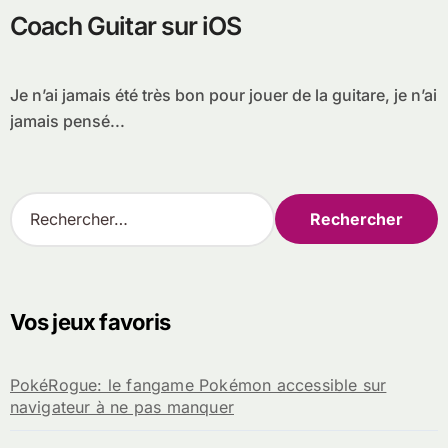
Coach Guitar sur iOS
Je n’ai jamais été très bon pour jouer de la guitare, je n’ai
jamais pensé...
R
e
c
h
e
r
Vos jeux favoris
c
h
e
PokéRogue: le fangame Pokémon accessible sur
r
navigateur à ne pas manquer
: