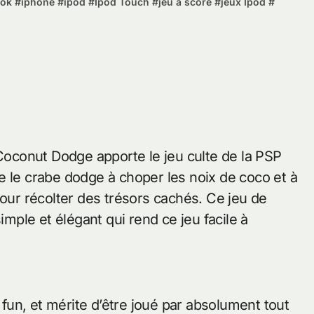
ook
#
iphone
#
ipod
#
Ipod Touch
#
jeu à score
#
jeux Ipod
#
 Coconut Dodge apporte le jeu culte de la PSP
e le crabe dodge à choper les noix de coco et à
pour récolter des trésors cachés. Ce jeu de
ple et élégant qui rend ce jeu facile à
un, et mérite d’être joué par absolument tout