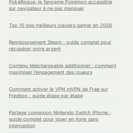
PokéRogue: le fangame Pokémon accessible
r
sur navigateur à ne pas manquer
:
Top 10 des meilleurs claviers gamer en 2026
Remboursement Steam : guide complet pour
récupérer votre argent
Contenu téléchargeable additionnel : comment
maximiser l’engagement des joueurs
Comment activer le VPN mVPN de Free sur
Freebox : guide étape par étape
Partage connexion Nintendo Switch iPhone :
guide complet pour jouer en ligne sans
interruption