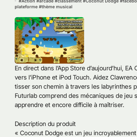
#
Action
#
arcade
#
classement
#
Coconut Dodge
#
faceb
plateforme
#
thème musical
En direct dans l’App Store d’aujourd’hui, EA
vers l’iPhone et iPod Touch. Aidez Clawrenc
tisser son chemin à travers les labyrinthes 
Futurlab comprend des mécaniques de jeu sim
apprendre et encore difficile à maîtriser.
Description du produit
« Coconut Dodge est un jeu incroyablement f