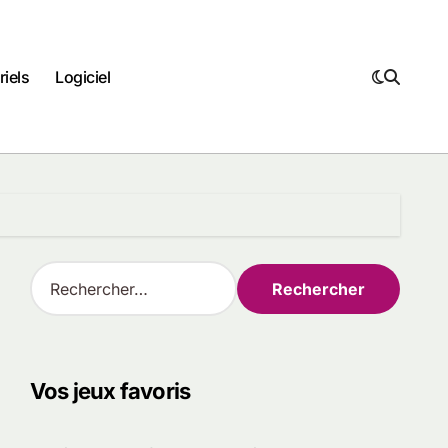
riels
Logiciel
R
e
c
h
e
r
Vos jeux favoris
c
h
e