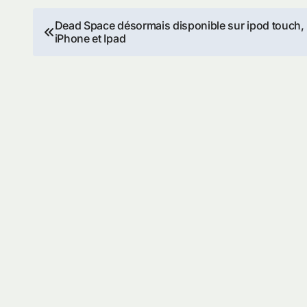
Navigation
Dead Space désormais disponible sur ipod touch,
iPhone et Ipad
de
l’article