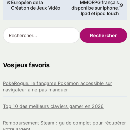
Européen de la
MMORPG français
de
Création de Jeux Vidéo
disponilbe sur Iphone,
Ipad et ipod touch
l’article
R
e
c
h
e
r
Vos jeux favoris
c
h
e
PokéRogue: le fangame Pokémon accessible sur
r
navigateur à ne pas manquer
:
Top 10 des meilleurs claviers gamer en 2026
Remboursement Steam : guide complet pour récupérer
votre argent