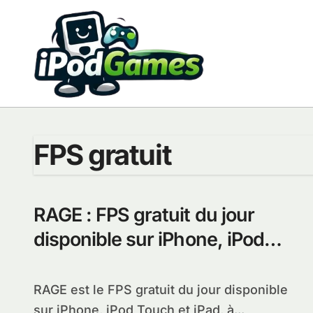
Passer
au
contenu
FPS gratuit
RAGE : FPS gratuit du jour
disponible sur iPhone, iPod
Touch et iPad
RAGE est le FPS gratuit du jour disponible
sur iPhone, iPod Touch et iPad, à...