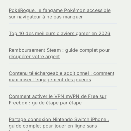
h
e
PokéRogue: le fangame Pokémon accessible
r
sur navigateur à ne pas manquer
:
Top 10 des meilleurs claviers gamer en 2026
Remboursement Steam : guide complet pour
récupérer votre argent
Contenu téléchargeable additionnel : comment
maximiser l’engagement des joueurs
Comment activer le VPN mVPN de Free sur
Freebox : guide étape par étape
Partage connexion Nintendo Switch iPhone :
guide complet pour jouer en ligne sans