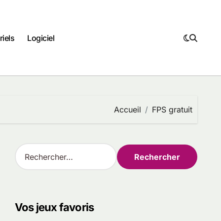
riels
Logiciel
Accueil
FPS gratuit
R
e
c
h
e
r
Vos jeux favoris
c