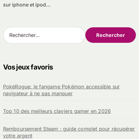
sur iphone et ipod...
R
e
c
h
e
r
Vos jeux favoris
c
h
e
PokéRogue: le fangame Pokémon accessible sur
r
navigateur à ne pas manquer
:
Top 10 des meilleurs claviers gamer en 2026
Remboursement Steam : guide complet pour récupérer
votre argent