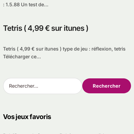
: 1.5.88 Un test de...
Tetris ( 4,99 € sur itunes )
Tetris ( 4,99 € sur itunes ) type de jeu : réflexion, tetris
Télécharger ce...
R
e
c
h
e
r
Vos jeux favoris
c
h
e