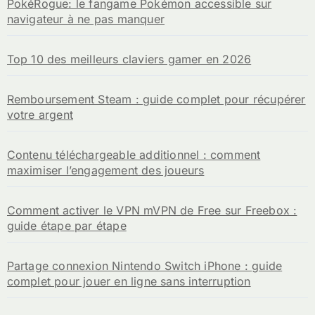
PokéRogue: le fangame Pokémon accessible sur
r
navigateur à ne pas manquer
:
Top 10 des meilleurs claviers gamer en 2026
Remboursement Steam : guide complet pour récupérer
votre argent
Contenu téléchargeable additionnel : comment
maximiser l’engagement des joueurs
Comment activer le VPN mVPN de Free sur Freebox :
guide étape par étape
Partage connexion Nintendo Switch iPhone : guide
complet pour jouer en ligne sans interruption